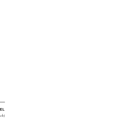
EL
och)