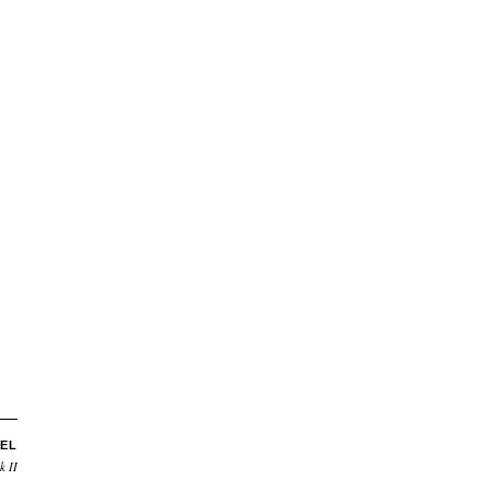
EL
k II