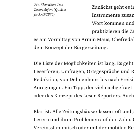
Ein Klassiker: Das
Zunächst geht es 
Lesertelefon (Quelle:
Instrumente zusam
flickr/PCB75)
Wort kommen und 
praktizieren die Z
es am Vormittag von
Armin
Maus, Chefredak
dem Konzept der Bürgerzeitung.
Die Liste der Möglichkeiten ist lang. Es geh
Leserforen, Umfragen, Ortsgespräche und
R
Redaktion, von
Delmenhorst
bis nach Freisi
Anregungen. Ein Tipp, der viel nachgefragt 
oder das Konzept des Leser-Reporters. Auc
Klar ist: Alle
Zeitungshäuser
lassen oft und 
Lesern und ihren Problemen auf den Zahn.
Vereinsstammtisch oder mit der mobilen Re