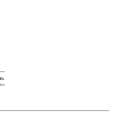
EL
aßen