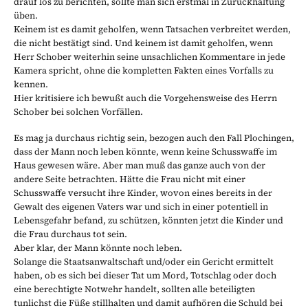
drauf los zu berichten, sollte man sich erstmal in Zurückhaltung
üben.
Keinem ist es damit geholfen, wenn Tatsachen verbreitet werden,
die nicht bestätigt sind. Und keinem ist damit geholfen, wenn
Herr Schober weiterhin seine unsachlichen Kommentare in jede
Kamera spricht, ohne die kompletten Fakten eines Vorfalls zu
kennen.
Hier kritisiere ich bewußt auch die Vorgehensweise des Herrn
Schober bei solchen Vorfällen.
Es mag ja durchaus richtig sein, bezogen auch den Fall Plochingen,
dass der Mann noch leben könnte, wenn keine Schusswaffe im
Haus gewesen wäre. Aber man muß das ganze auch von der
andere Seite betrachten. Hätte die Frau nicht mit einer
Schusswaffe versucht ihre Kinder, wovon eines bereits in der
Gewalt des eigenen Vaters war und sich in einer potentiell in
Lebensgefahr befand, zu schützen, könnten jetzt die Kinder und
die Frau durchaus tot sein.
Aber klar, der Mann könnte noch leben.
Solange die Staatsanwaltschaft und/oder ein Gericht ermittelt
haben, ob es sich bei dieser Tat um Mord, Totschlag oder doch
eine berechtigte Notwehr handelt, sollten alle beteiligten
tunlichst die Füße stillhalten und damit aufhören die Schuld bei