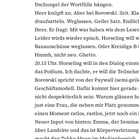
Dschungel der Wortfülle hängen.
Heer knüpft an. Aber bei Borowski. Zeit. K
draufsatteln. Weglassen. Geiler Satz. Endlich
Heer. Er fragt: Mit was haben wir dem Leser
Leider wirds wieder episch. Horseling will 
Bauausschüsse weglassen. Oder Kreisliga-B-
Hmmh, nicht neu. Ghetto.
20.15 Uhr. Horseling will in den Dialog einst
das Podium. Ich dachte, er will die Teilne
Borowski spricht von der Paywall (semi-geile
Geschäftsmodell. Dafür kommt hier gerade 
nicht despektierlich sein: Warum glänzen ho
just eine Frau, die neben mir Platz genomme
einen Moment ratlos, rastlos, jetzt noch ei
Neuer Input von hinten: Emma, der Seminarh
über Landräte und das ist Körperverletzung
macht den Takko-Mann im Medienbereich. Aj