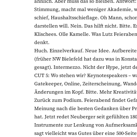
ähnlich. Aber muss das so bleiben. Antwort:
Stimmung, macht mal weniger Akademie, we
schief, Haushaltsschieflage. Oh Mann, scho
darstellen will. Nein. Das hilft nicht. Bitte
Klischees. Olle Kamelle. Was Lutz Feieraben
denkt.
Huch. Einzelverkauf. Neue Idee. Aufbereit
(früher NW Bielefeld hat dazu was in Konst
gesagt). Intermezzo. Nicht der Hype, jetzt de
CUT 5: Wo stehen wir? Keynotespeakers – wa
Gatekeeper, Online, Zeiterscheinung, Wande
Änderungen im Kopf. Bitte. Mehr Kreativität
Zurück zum Podium. Feierabend findet Gefal
Meinung nach die besten Gedanken über P
hat. Jetzt redet Neuberger seit gefühlten 1
Instrumente zur Lenkung von Aufmerksamke
sagt vielleicht was Gutes über eine 500-Seite