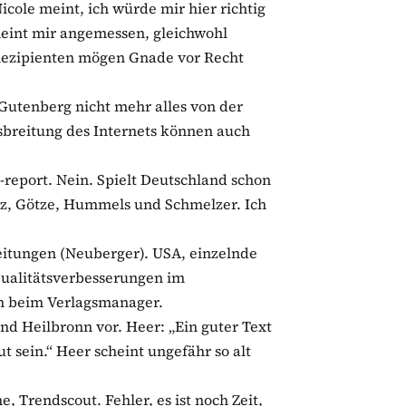
cole meint, ich würde mir hier richtig
int mir angemessen, gleichwohl
 Rezipienten mögen Gnade vor Recht
h Gutenberg nicht mehr alles von der
usbreitung des Internets können auch
s-report. Nein. Spielt Deutschland schon
z, Götze, Hummels und Schmelzer. Ich
Zeitungen (Neuberger). USA, einzelnde
. Qualitätsverbesserungen im
len beim Verlagsmanager.
d Heilbronn vor. Heer: „Ein guter Text
ut sein.“ Heer scheint ungefähr so alt
, Trendscout. Fehler, es ist noch Zeit,