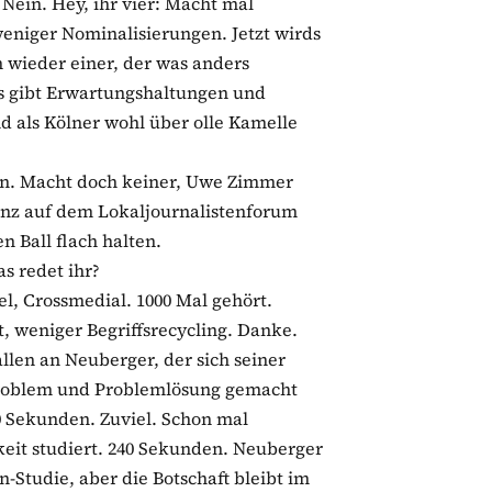
 Nein. Hey, ihr vier: Macht mal
niger Nominalisierungen. Jetzt wirds
n wieder einer, der was anders
. Es gibt Erwartungshaltungen und
d als Kölner wohl über olle Kamelle
en. Macht doch keiner, Uwe Zimmer
anz auf dem Lokaljournalistenforum
n Ball flach halten.
s redet ihr?
l, Crossmedial. 1000 Mal gehört.
, weniger Begriffsrecycling. Danke.
len an Neuberger, der sich seiner
roblem und Problemlösung gemacht
80 Sekunden. Zuviel. Schon mal
it studiert. 240 Sekunden. Neuberger
n-Studie, aber die Botschaft bleibt im