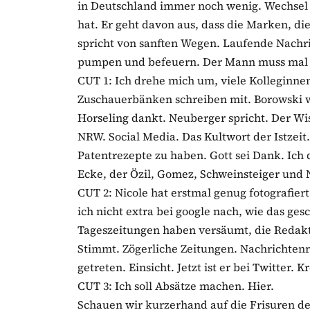
in Deutschland immer noch wenig. Wechsel 
hat. Er geht davon aus, dass die Marken, di
spricht von sanften Wegen. Laufende Nachr
pumpen und befeuern. Der Mann muss mal b
CUT 1: Ich drehe mich um, viele Kolleginne
Zuschauerbänken schreiben mit. Borowski wi
Horseling dankt. Neuberger spricht. Der Wis
NRW. Social Media. Das Kultwort der Istzeit
Patentrezepte zu haben. Gott sei Dank. Ich
Ecke, der Özil, Gomez, Schweinsteiger und Ne
CUT 2: Nicole hat erstmal genug fotografier
ich nicht extra bei google nach, wie das ge
Tageszeitungen haben versäumt, die Redakt
Stimmt. Zögerliche Zeitungen. Nachrichtenrec
getreten. Einsicht. Jetzt ist er bei Twitter
CUT 3: Ich soll Absätze machen. Hier.
Schauen wir kurzerhand auf die Frisuren de