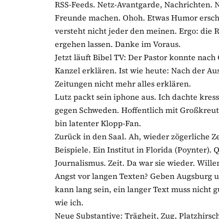
RSS-Feeds. Netz-Avantgarde, Nachrichten. Ni
Freunde machen. Ohoh. Etwas Humor ersche
versteht nicht jeder den meinen. Ergo: die
ergehen lassen. Danke im Voraus.
Jetzt läuft Bibel TV: Der Pastor konnte nac
Kanzel erklären. Ist wie heute: Nach der A
Zeitungen nicht mehr alles erklären.
Lutz packt sein iphone aus. Ich dachte kres
gegen Schweden. Hoffentlich mit Großkreut
bin latenter Klopp-Fan.
Zurück in den Saal. Ah, wieder zögerliche 
Beispiele. Ein Institut in Florida (Poynter)
Journalismus. Zeit. Da war sie wieder. Wil
Angst vor langen Texten? Geben Augsburg un
kann lang sein, ein langer Text muss nicht g
wie ich.
Neue Substantive: Trägheit, Zug, Platzhirsche