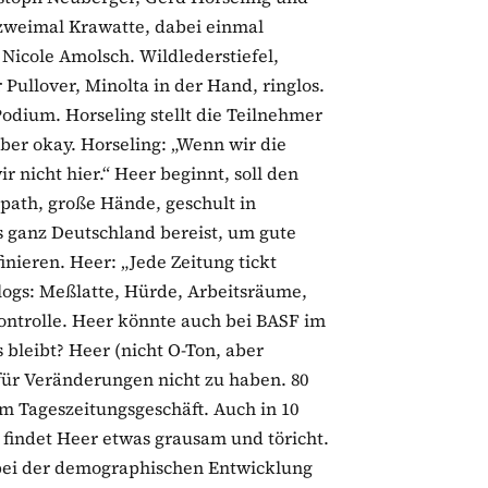
 zweimal Krawatte, dabei einmal
 Nicole Amolsch. Wildlederstiefel,
 Pullover, Minolta in der Hand, ringlos.
odium. Horseling stellt die Teilnehmer
t aber okay. Horseling: „Wenn wir die
 nicht hier.“ Heer beginnt, soll den
path, große Hände, geschult in
 ganz Deutschland bereist, um gute
nieren. Heer: „Jede Zeitung tickt
logs: Meßlatte, Hürde, Arbeitsräume,
kontrolle. Heer könnte auch bei BASF im
bleibt? Heer (nicht O-Ton, aber
 für Veränderungen nicht zu haben. 80
m Tageszeitungsgeschäft. Auch in 10
t findet Heer etwas grausam und töricht.
 bei der demographischen Entwicklung