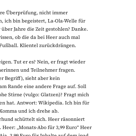
lare Überprüfung, nicht immer
, ich bin begeistert, La-Ola-Welle für
 über Jahre die Zeit gestohlen? Danke.
wissen, ob die da bei Heer auch mal
Fußball. Klientel zurückdrängen.
eigen. Tut er es? Nein, er fragt wieder
hmerinnen und Teilnehmer fragen.
r Begriff), sieht aber kein
am Rande eine andere Frage auf. Soll
he Stirne (vulgo: Glatzen)? Fragt mich
n hat. Antwort: Wikipedia. Ich bin für
n Komma und ich drehe ab.
und schüttelt sich. Heer räsonniert
. Heer: „Monats-Abo für 3,99 Euro“ Heer
a, 3,99 Euro für Inhalte auf dem ipad.