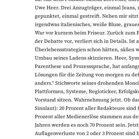
Uwe Heer. Drei Anzugträger, einmal Jeans,
gepunktet, einmal gestreift. Neben mir sitzt
irgendwas italienisches, weiße Bluse, grauer
War vor kurzem beim Friseur. Zurück zum P
der Debatte vor, verliert sich in Details. Is
Überlebensstrategien schon hätten, säßen wir
Umbau seines Ladens skizzieren. Heer, Sym
Parenthese und Prozesssprache, hat anfangs
Lösungen für die Zeitung von morgen zu defi
anders.“ Stichworte seines drohenden Mono
Plattformen, Systeme, Regioticker, Erfolgs
Vorstand sitzen. Wahrnehmung jetzt. Ob das 
Sinnlaut): 20 Prozent aller Redakteure sind
Prozent aller Medienerlöse stammen aus de
Jahren werden es noch 70 Prozent sein. Jetz
Auflagenverluste von 2 oder 3 Prozent sind