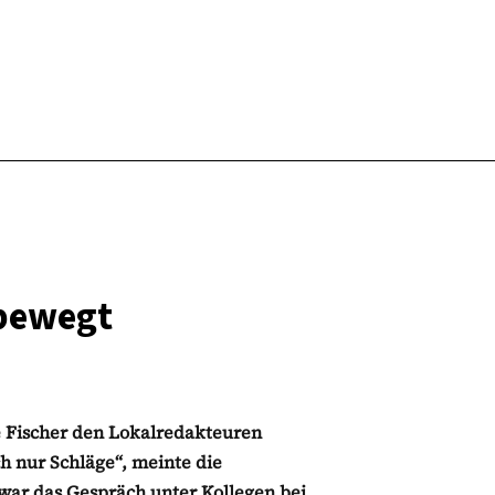
 bewegt
le Fischer den Lokalredakteuren
ch nur Schläge“, meinte die
war das Gespräch unter Kollegen bei