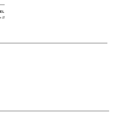
EL
n II