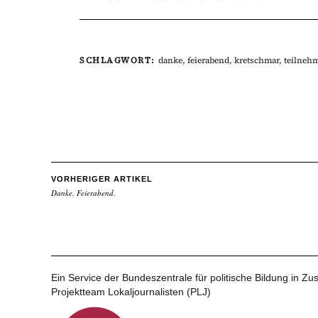
SCHLAGWORT:
danke
,
feierabend
,
kretschmar
,
teilneh
VORHERIGER ARTIKEL
Danke, Feierabend.
Ein Service der Bundeszentrale für politische Bildung in 
Projektteam Lokaljournalisten (PLJ)