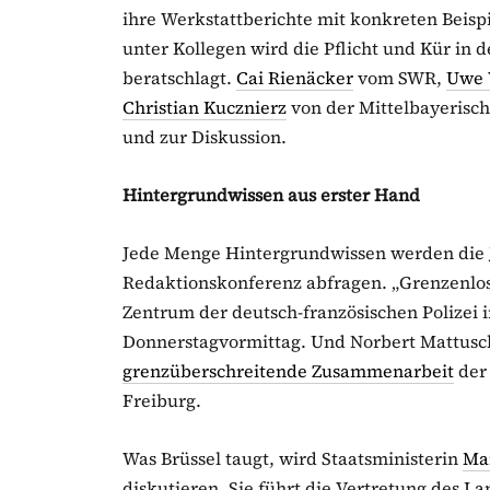
ihre Werkstattberichte mit konkreten Beispi
unter Kollegen wird die Pflicht und Kür in 
beratschlagt.
Cai Rienäcker
vom SWR,
Uwe 
Christian Kucznierz
von der Mittelbayerisch
und zur Diskussion.
Hintergrundwissen aus erster Hand
Jede Menge Hintergrundwissen werden die J
Redaktionskonferenz abfragen. „Grenzenlo
Zentrum der deutsch-französischen Polizei 
Donnerstagvormittag. Und Norbert Mattusch
grenzüberschreitende Zusammenarbeit
der 
Freiburg.
Was Brüssel taugt, wird Staatsministerin
Ma
diskutieren. Sie führt die Vertretung des 