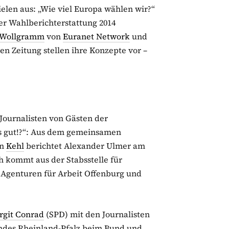
elen aus: „Wie viel Europa wählen wir?“
der Wahlberichterstattung 2014
Wollgramm
von
Euranet Network
und
en Zeitung stellen ihre Konzepte vor –
ournalisten von Gästen der
s gut!?“: Aus dem gemeinsamen
in
Kehl
berichtet Alexander Ulmer am
 kommt aus der Stabsstelle für
Agenturen für Arbeit Offenburg und
rgit Conrad
(SPD) mit den Journalisten
Landes Rheinland-Pfalz beim Bund und