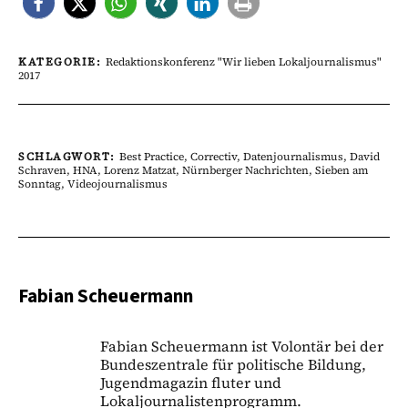
KATEGORIE:
Redaktionskonferenz "Wir lieben Lokaljournalismus"
2017
SCHLAGWORT:
Best Practice
,
Correctiv
,
Datenjournalismus
,
David
Schraven
,
HNA
,
Lorenz Matzat
,
Nürnberger Nachrichten
,
Sieben am
Sonntag
,
Videojournalismus
Fabian Scheuermann
Fabian Scheuermann ist Volontär bei der
Bundeszentrale für politische Bildung,
Jugendmagazin fluter und
Lokaljournalistenprogramm.