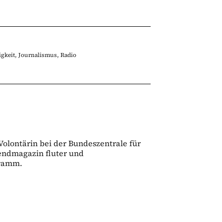
gkeit
,
Journalismus
,
Radio
 Volontärin bei der Bundeszentrale für
gendmagazin fluter und
gramm.