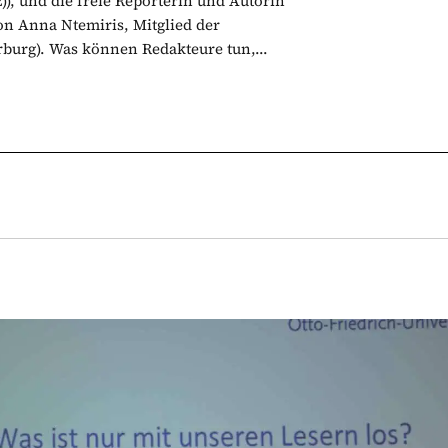
), und die freie Reporterin und Autorin
on Anna Ntemiris, Mitglied der
burg). Was können Redakteure tun,...