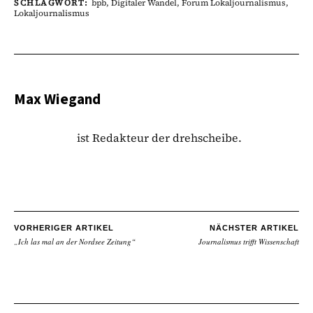
SCHLAGWORT:
bpb
,
Digitaler Wandel
,
Forum Lokaljournalismus
,
Lokaljournalismus
Max Wiegand
ist Redakteur der drehscheibe.
VORHERIGER ARTIKEL
NÄCHSTER ARTIKEL
„Ich las mal an der Nordsee Zeitung“
Journalismus trifft Wissenschaft