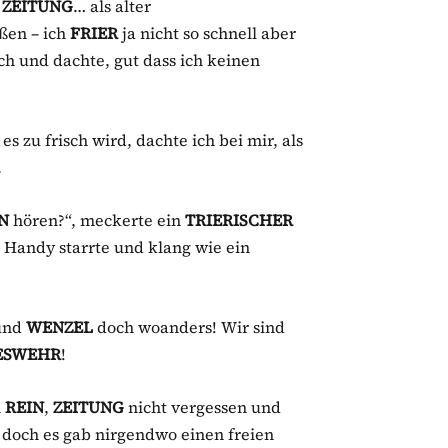
 ZEITUNG
… als alter
ßen – ich
FRIER
ja nicht so schnell aber
ich und dachte, gut dass ich keinen
, es zu frisch wird, dachte ich bei mir, als
.
N
hören?“, meckerte ein
TRIERISCHER
 Handy starrte und klang wie ein
und
WENZEL
doch woanders! Wir sind
DESWEHR
!
h
REIN
,
ZEITUNG
nicht vergessen und
, doch es gab nirgendwo einen freien