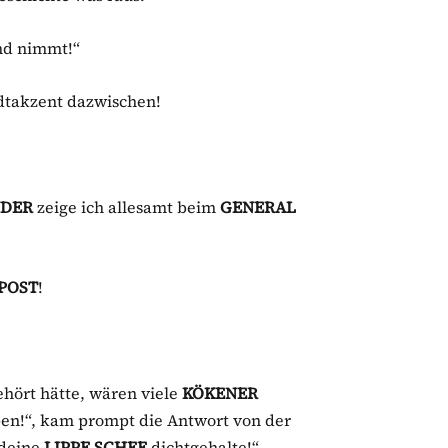
d nimmt!“
adtakzent dazwischen!
NDER
zeige ich allesamt beim
GENERAL
POST
!
hört hätte, wären viele
KÖKENER
ieben!“, kam prompt die Antwort von der
 deine
LIPPE SCHEE
dichtgehalte!“