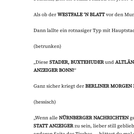
Als ob der
WESTFALE ‘N BLATT
vor den Mun
Dann lallte ein rotnasiger Typ mit Hauptst
(betrunken)
„Diese
STADER, BUXTEHUDER
und
ALTLÄ
ANZEIGER BONN!
“
Ganz sicher kriegt der
BERLINER MORGEN 
(hessisch)
„Wenn alle
NÜRNBERGER NACHRICHTEN
ge
STATT ANZEIGER
zu sein, lieber still gebl
anderen Seite des Tisches – „hättest du mal