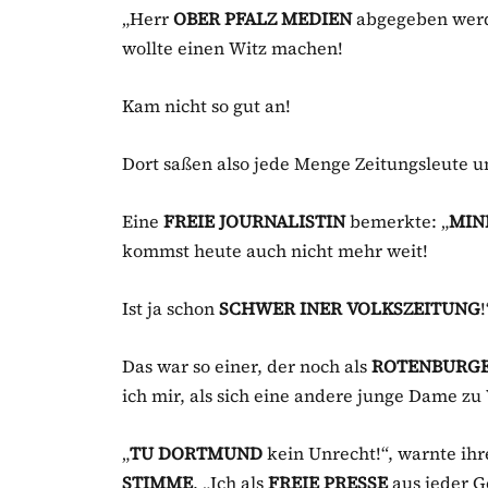
„Herr
OBER PFALZ MEDIEN
abgegeben werden
wollte einen Witz machen!
Kam nicht so gut an!
Dort saßen also jede Menge Zeitungsleute u
Eine
FREIE JOURNALISTIN
bemerkte: „
MIN
kommst heute auch nicht mehr weit!
Ist ja schon
SCHWER INER VOLKSZEITUNG
Das war so einer, der noch als
ROTENBURGE
ich mir, als sich eine andere junge Dame zu
„
TU DORTMUND
kein Unrecht!“, warnte ih
STIMME
, „Ich als
FREIE
PRESSE
aus jeder G