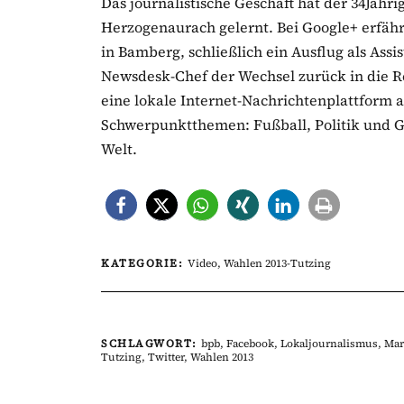
Das journalistische Geschäft hat der 34Jähr
Herzogenaurach gelernt. Bei Google+ erfähr
in Bamberg, schließlich ein Ausflug als Assis
Newsdesk-Chef der Wechsel zurück in die Re
eine lokale Internet-Nachrichtenplattform a
Schwerpunktthemen: Fußball, Politik und Ges
Welt.
KATEGORIE:
Video
,
Wahlen 2013-Tutzing
SCHLAGWORT:
bpb
,
Facebook
,
Lokaljournalismus
,
Mar
Tutzing
,
Twitter
,
Wahlen 2013