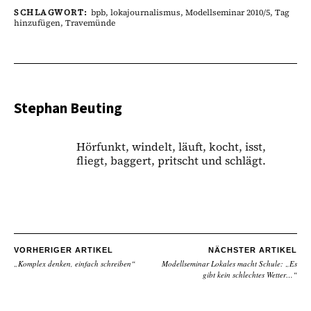
SCHLAGWORT:
bpb
,
lokajournalismus
,
Modellseminar 2010/5
,
Tag
hinzufügen
,
Travemünde
Stephan Beuting
Hörfunkt, windelt, läuft, kocht, isst,
fliegt, baggert, pritscht und schlägt.
VORHERIGER ARTIKEL
NÄCHSTER ARTIKEL
„Komplex denken, einfach schreiben“
Modellseminar Lokales macht Schule: „Es
gibt kein schlechtes Wetter…“