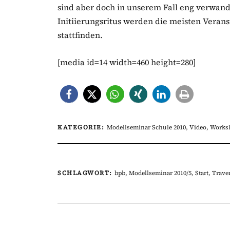
sind aber doch in unserem Fall eng verwandt
Initiierungsritus werden die meisten Veran
stattfinden.
[media id=14 width=460 height=280]
KATEGORIE:
Modellseminar Schule 2010
,
Video
,
Works
SCHLAGWORT:
bpb
,
Modellseminar 2010/5
,
Start
,
Trav