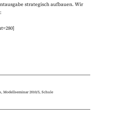
intausgabe strategisch aufbauen. Wir
:
ht=280]
s
,
Modellseminar 2010/5
,
Schule