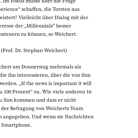
„. Im Fokus müsse aber die Frage
rience“ schaffen, die Torsten aus
eistert? Vielleicht über Dialog mit der
eresse der „Millennials“ besser
nsteuern zu können, so Weichert.
 (Prof. Dr. Stephan Weichert)
ichert am Donnerstag mehrmals als
die ihn interessieren, über die von ihm
rden. „If the news is important it will
zu 100 Prozent“ zu. Wie viele anderen 16-
 zu ihm kommen und dass er nicht
n der Befragung von Weicherts Team
um angegeben. Und wenn sie Nachrichten
hr Smartphone.