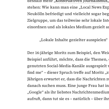
deshalb mehr „
Konstruktiven Journalismus
stehen: Wie kann man eine „Local News Expe
Neukölln befriedigt und vielleicht sogar beg
Zielgruppe, um das teilweise sehr lokale Int
einordnen und als lokales Medium gezielt a
„Lokale Inhalte gezielter ausspielen“
Der 16-jährige Moritz zum Beispiel, den We
Beispiel anführt, möchte, dass die Themen, 
genutzten Social-Media-Kanäle ausgespielt we
find me“ – dieser Spruch treffe auf Moritz „
Jährigen erwartet er, dass die Nachrichten
danach suchen muss. Eine junge Frau hat i
„Google“ als ihr liebstes Nachrichtenmedi
aufruft, dann tut sie es – natürlich – über i