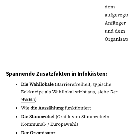
dem
aufgeregten
Anfänger
und dem
Organisator.
Spannende Zusatzfakten in Infokästen:
Die Wahllokale
(Barrierefreiheit, typische
Eckkneipe als Wahllokal stirbt aus, siehe
Der
Westen
)
Wie
die Auszählung
funktioniert
Die Stimmzettel
(Grafik von Stimmzetteln
Kommunal- / Europawahl)
Der Organisator