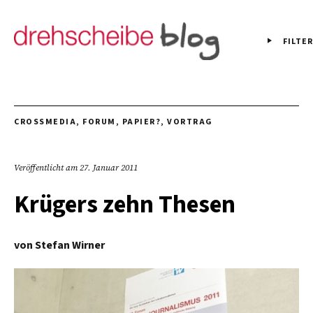
FILTER
CROSSMEDIA
,
FORUM
,
PAPIER?
,
VORTRAG
Veröffentlicht am
27. Januar 2011
Krügers zehn Thesen
von
Stefan Wirner