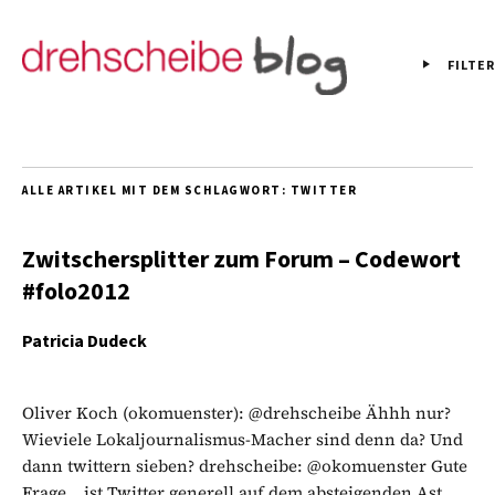
FILTER
ALLE ARTIKEL MIT DEM SCHLAGWORT:
TWITTER
Zwitschersplitter zum Forum – Codewort
#folo2012
Patricia Dudeck
Oliver Koch (okomuenster): @drehscheibe Ähhh nur?
Wieviele Lokaljournalismus-Macher sind denn da? Und
dann twittern sieben? drehscheibe: @okomuenster Gute
Frage… ist Twitter generell auf dem absteigenden Ast